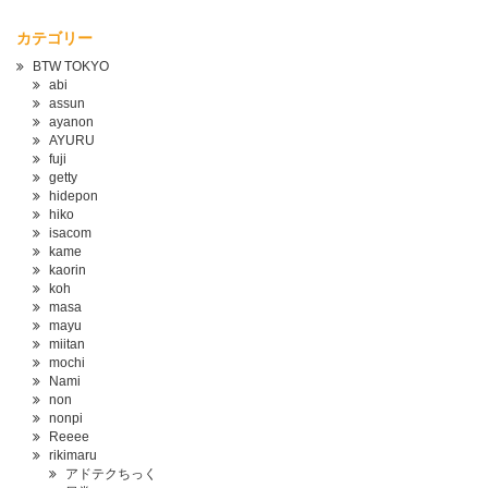
カテゴリー
BTW TOKYO
abi
assun
ayanon
AYURU
fuji
getty
hidepon
hiko
isacom
kame
kaorin
koh
masa
mayu
miitan
mochi
Nami
non
nonpi
Reeee
rikimaru
アドテクちっく