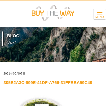
MENU
BLOG
ブログ
2021年05月07日
305E2A3C-999E-41DF-A766-31FFBBA59C49