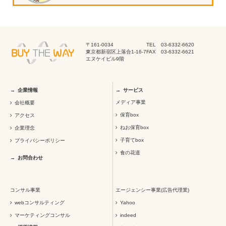
〒161-0034
TEL 03-6332-6620
東京都新宿区上落合1-16-7
FAX 03-6332-6621
エヌケイビル9階
企業情報
サービス
メディア事業
会社概要
保育box
アクセス
ねお保育box
企業理念
子育てbox
プライバシーポリシー
食の花道
お問合わせ
コンサル事業
エージェンシー事業(広告代理業)
webコンサルティング
Yahoo
マーケティングコンサル
indeed