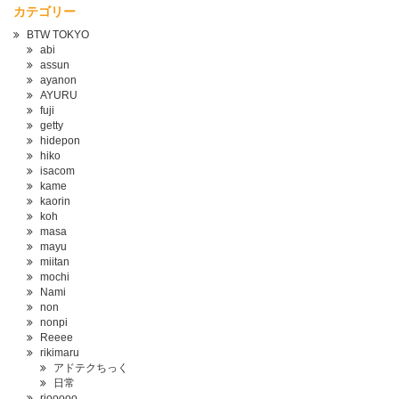
カテゴリー
BTW TOKYO
abi
assun
ayanon
AYURU
fuji
getty
hidepon
hiko
isacom
kame
kaorin
koh
masa
mayu
miitan
mochi
Nami
non
nonpi
Reeee
rikimaru
アドテクちっく
日常
riooooo