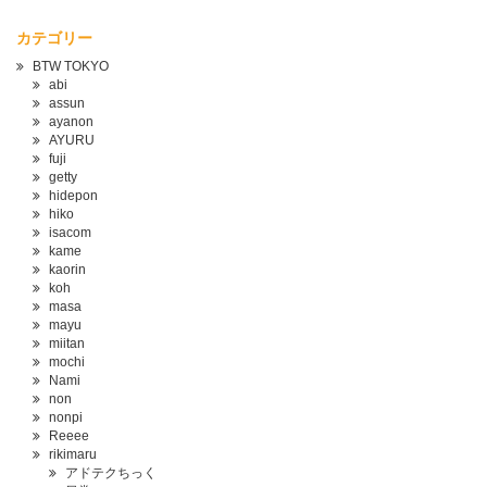
カテゴリー
BTW TOKYO
abi
assun
ayanon
AYURU
fuji
getty
hidepon
hiko
isacom
kame
kaorin
koh
masa
mayu
miitan
mochi
Nami
non
nonpi
Reeee
rikimaru
アドテクちっく