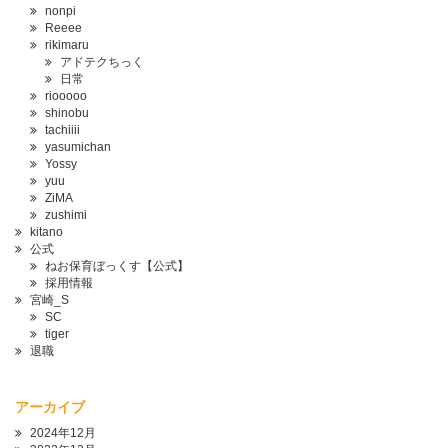
nonpi
Reeee
rikimaru
アドテクちっく
日常
riooooo
shinobu
tachiiii
yasumichan
Yossy
yuu
ZiMA
zushimi
kitano
公式
ねお保育ぼっくす【公式】
採用情報
宮崎_S
SC
tiger
退職
アーカイブ
2024年12月