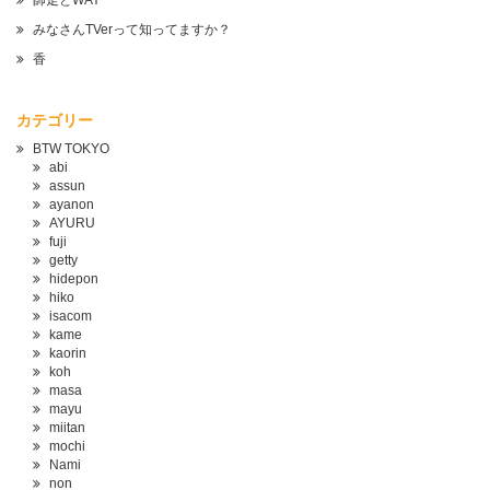
師走とWAY
みなさんTVerって知ってますか？
香
カテゴリー
BTW TOKYO
abi
assun
ayanon
AYURU
fuji
getty
hidepon
hiko
isacom
kame
kaorin
koh
masa
mayu
miitan
mochi
Nami
non