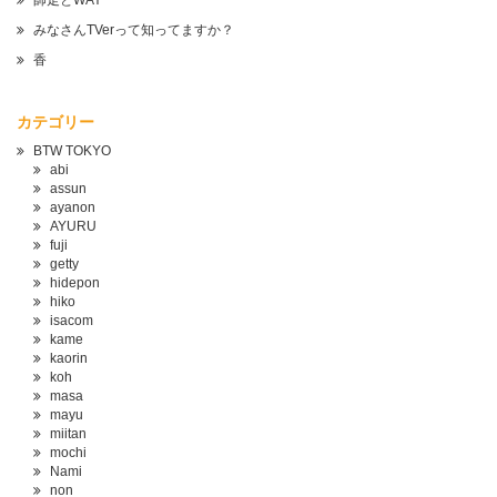
師走とWAY
みなさんTVerって知ってますか？
香
カテゴリー
BTW TOKYO
abi
assun
ayanon
AYURU
fuji
getty
hidepon
hiko
isacom
kame
kaorin
koh
masa
mayu
miitan
mochi
Nami
non