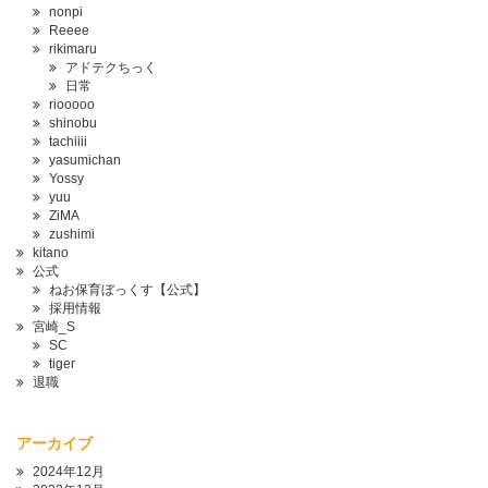
nonpi
Reeee
rikimaru
アドテクちっく
日常
riooooo
shinobu
tachiiii
yasumichan
Yossy
yuu
ZiMA
zushimi
kitano
公式
ねお保育ぼっくす【公式】
採用情報
宮崎_S
SC
tiger
退職
アーカイブ
2024年12月