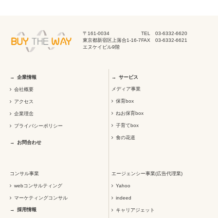
〒161-0034
TEL 03-6332-6620
東京都新宿区上落合1-16-7
FAX 03-6332-6621
エヌケイビル9階
企業情報
サービス
メディア事業
会社概要
保育box
アクセス
ねお保育box
企業理念
子育てbox
プライバシーポリシー
食の花道
お問合わせ
コンサル事業
エージェンシー事業(広告代理業)
webコンサルティング
Yahoo
マーケティングコンサル
indeed
採用情報
キャリアジェット