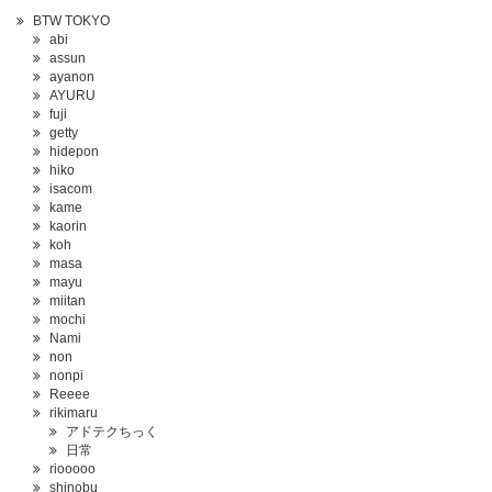
BTW TOKYO
abi
assun
ayanon
AYURU
fuji
getty
hidepon
hiko
isacom
kame
kaorin
koh
masa
mayu
miitan
mochi
Nami
non
nonpi
Reeee
rikimaru
アドテクちっく
日常
riooooo
shinobu