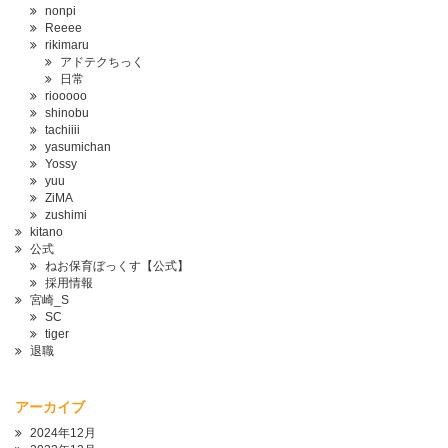
nonpi
Reeee
rikimaru
アドテクちっく
日常
riooooo
shinobu
tachiiii
yasumichan
Yossy
yuu
ZiMA
zushimi
kitano
公式
ねお保育ぼっくす【公式】
採用情報
宮崎_S
SC
tiger
退職
アーカイブ
2024年12月