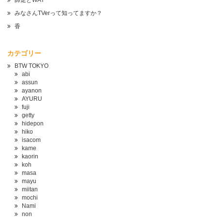
師走とWAY
みなさんTVerって知ってますか？
香
カテゴリー
BTW TOKYO
abi
assun
ayanon
AYURU
fuji
getty
hidepon
hiko
isacom
kame
kaorin
koh
masa
mayu
miitan
mochi
Nami
non