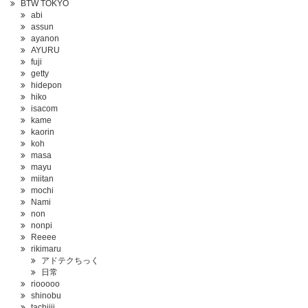
BTW TOKYO
abi
assun
ayanon
AYURU
fuji
getty
hidepon
hiko
isacom
kame
kaorin
koh
masa
mayu
miitan
mochi
Nami
non
nonpi
Reeee
rikimaru
アドテクちっく
日常
riooooo
shinobu
tachiiii