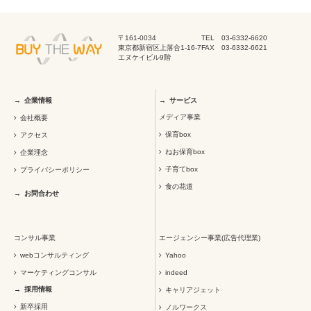
〒161-0034
TEL 03-6332-6620
東京都新宿区上落合1-16-7
FAX 03-6332-6621
エヌケイビル9階
企業情報
サービス
メディア事業
会社概要
保育box
アクセス
ねお保育box
企業理念
子育てbox
プライバシーポリシー
食の花道
お問合わせ
コンサル事業
エージェンシー事業(広告代理業)
webコンサルティング
Yahoo
マーケティングコンサル
indeed
採用情報
キャリアジェット
新卒採用
ノルワークス