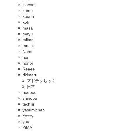
isacom
kame
kaorin
koh
masa
mayu
miitan
mochi
Nami
non
nonpi
Reeee
rikimaru
アドテクちっく
日常
riooooo
shinobu
tachiiii
yasumichan
Yossy
yuu
ZiMA