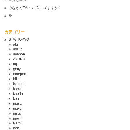
師走とWAY
みなさんTVerって知ってますか？
香
カテゴリー
BTW TOKYO
abi
assun
ayanon
AYURU
fuji
getty
hidepon
hiko
isacom
kame
kaorin
koh
masa
mayu
miitan
mochi
Nami
non