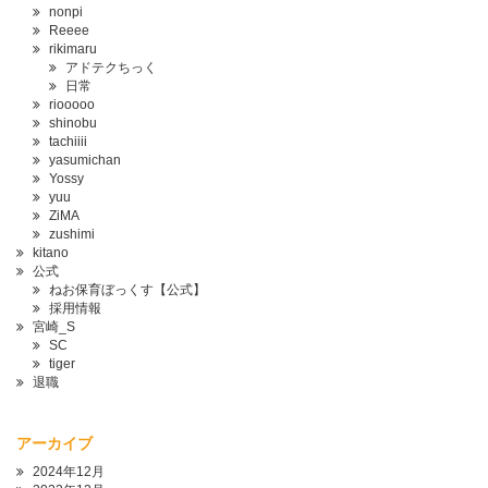
nonpi
Reeee
rikimaru
アドテクちっく
日常
riooooo
shinobu
tachiiii
yasumichan
Yossy
yuu
ZiMA
zushimi
kitano
公式
ねお保育ぼっくす【公式】
採用情報
宮崎_S
SC
tiger
退職
アーカイブ
2024年12月