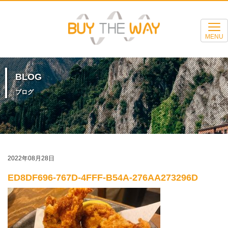
MENU
BLOG
ブログ
2022年08月28日
ED8DF696-767D-4FFF-B54A-276AA273296D