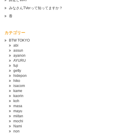
師走とWAY
みなさんTVerって知ってますか？
香
カテゴリー
BTW TOKYO
abi
assun
ayanon
AYURU
fuji
getty
hidepon
hiko
isacom
kame
kaorin
koh
masa
mayu
miitan
mochi
Nami
non