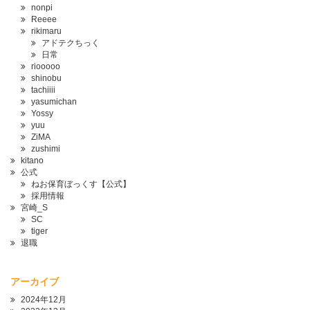
nonpi
Reeee
rikimaru
アドテクちっく
日常
riooooo
shinobu
tachiiii
yasumichan
Yossy
yuu
ZiMA
zushimi
kitano
公式
ねお保育ぼっくす【公式】
採用情報
宮崎_S
SC
tiger
退職
アーカイブ
2024年12月