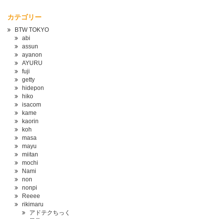
カテゴリー
BTW TOKYO
abi
assun
ayanon
AYURU
fuji
getty
hidepon
hiko
isacom
kame
kaorin
koh
masa
mayu
miitan
mochi
Nami
non
nonpi
Reeee
rikimaru
アドテクちっく