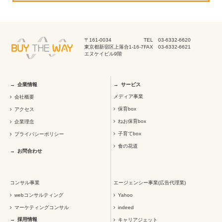
〒161-0034
TEL 03-6332-6620
東京都新宿区上落合1-16-7
FAX 03-6332-6621
エヌケイビル9階
企業情報
サービス
メディア事業
会社概要
保育box
アクセス
ねお保育box
企業理念
子育てbox
プライバシーポリシー
食の花道
お問合わせ
コンサル事業
エージェンシー事業(広告代理業)
webコンサルティング
Yahoo
マーケティングコンサル
indeed
採用情報
キャリアジェット