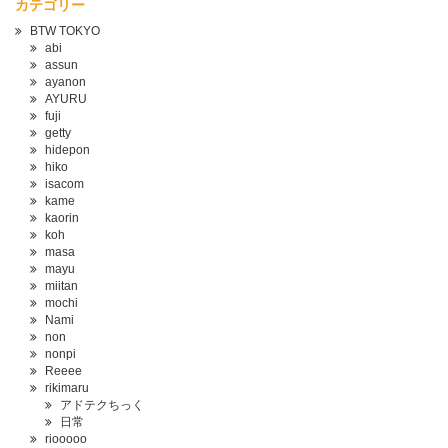
カテゴリー
BTW TOKYO
abi
assun
ayanon
AYURU
fuji
getty
hidepon
hiko
isacom
kame
kaorin
koh
masa
mayu
miitan
mochi
Nami
non
nonpi
Reeee
rikimaru
アドテクちっく
日常
riooooo