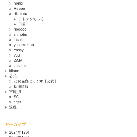
nonpi
Reeee
rikimaru
アドテクちっく
日常
riooooo
shinobu
tachiiii
yasumichan
Yossy
yuu
ZiMA
zushimi
kitano
公式
ねお保育ぼっくす【公式】
採用情報
宮崎_S
SC
tiger
退職
アーカイブ
2024年12月