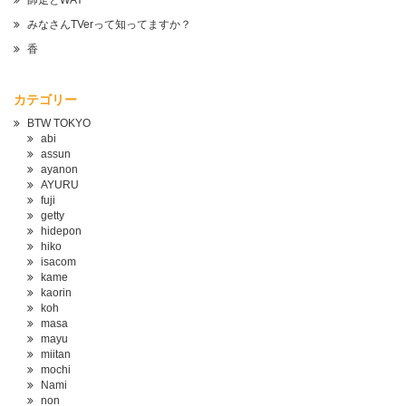
師走とWAY
みなさんTVerって知ってますか？
香
カテゴリー
BTW TOKYO
abi
assun
ayanon
AYURU
fuji
getty
hidepon
hiko
isacom
kame
kaorin
koh
masa
mayu
miitan
mochi
Nami
non