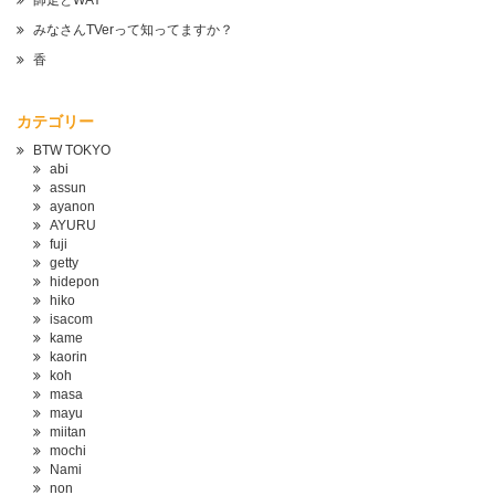
師走とWAY
みなさんTVerって知ってますか？
香
カテゴリー
BTW TOKYO
abi
assun
ayanon
AYURU
fuji
getty
hidepon
hiko
isacom
kame
kaorin
koh
masa
mayu
miitan
mochi
Nami
non