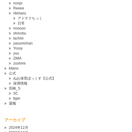
nonpi
Reeee
rikimaru
アドテクちっく
日常
riooooo
shinobu
tachiiii
yasumichan
Yossy
yuu
ZiMA
zushimi
kitano
公式
ねお保育ぼっくす【公式】
採用情報
宮崎_S
SC
tiger
退職
アーカイブ
2024年12月