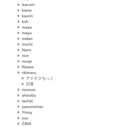
isacom
kame
kaorin
koh
masa
mayu
miitan
mochi
Nami
non
nonpi
Reeee
rikimaru
アドテクちっく
日常
riooooo
shinobu
tachiiii
yasumichan
Yossy
yuu
ZiMA