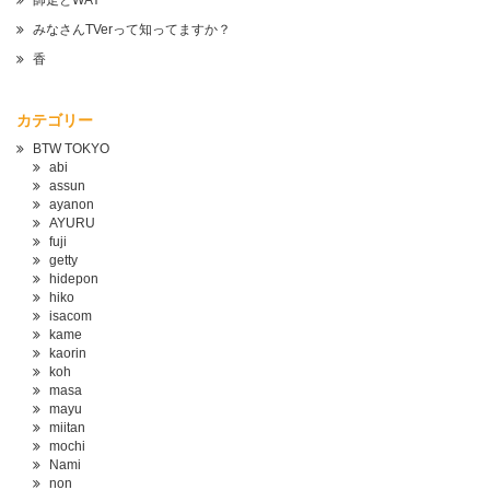
師走とWAY
みなさんTVerって知ってますか？
香
カテゴリー
BTW TOKYO
abi
assun
ayanon
AYURU
fuji
getty
hidepon
hiko
isacom
kame
kaorin
koh
masa
mayu
miitan
mochi
Nami
non