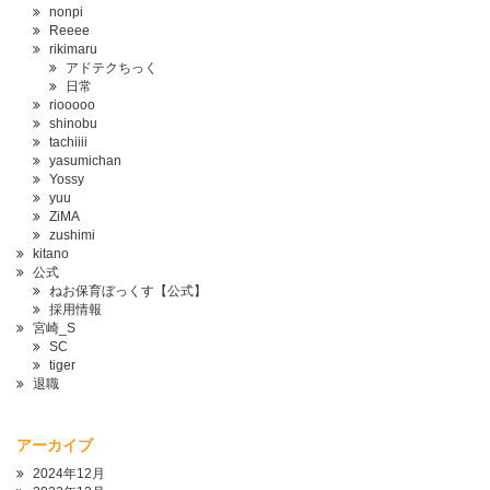
nonpi
Reeee
rikimaru
アドテクちっく
日常
riooooo
shinobu
tachiiii
yasumichan
Yossy
yuu
ZiMA
zushimi
kitano
公式
ねお保育ぼっくす【公式】
採用情報
宮崎_S
SC
tiger
退職
アーカイブ
2024年12月