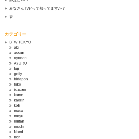
師走とWAY
みなさんTVerって知ってますか？
香
カテゴリー
BTW TOKYO
abi
assun
ayanon
AYURU
fuji
getty
hidepon
hiko
isacom
kame
kaorin
koh
masa
mayu
miitan
mochi
Nami
non