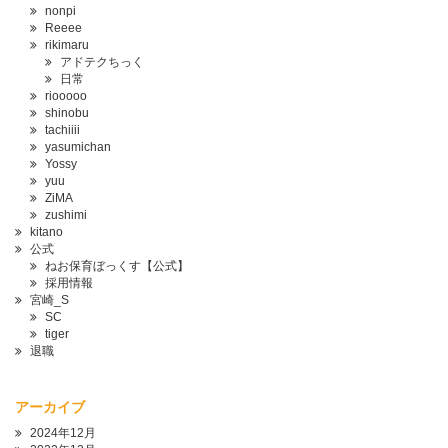
nonpi
Reeee
rikimaru
アドテクちっく
日常
riooooo
shinobu
tachiiii
yasumichan
Yossy
yuu
ZiMA
zushimi
kitano
公式
ねお保育ぼっくす【公式】
採用情報
宮崎_S
SC
tiger
退職
アーカイブ
2024年12月