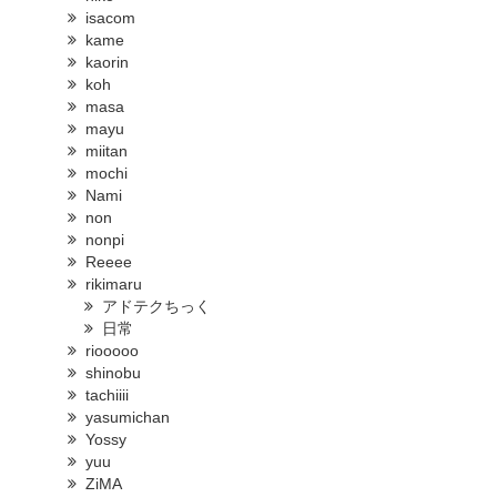
isacom
kame
kaorin
koh
masa
mayu
miitan
mochi
Nami
non
nonpi
Reeee
rikimaru
アドテクちっく
日常
riooooo
shinobu
tachiiii
yasumichan
Yossy
yuu
ZiMA