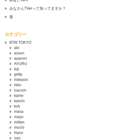
師走とWAY
みなさんTVerって知ってますか？
香
カテゴリー
BTW TOKYO
abi
assun
ayanon
AYURU
fuji
getty
hidepon
hiko
isacom
kame
kaorin
koh
masa
mayu
miitan
mochi
Nami
non