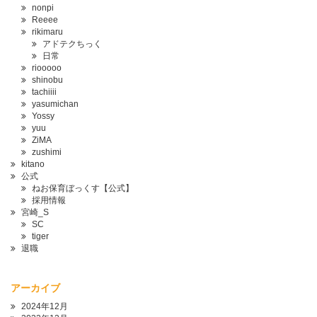
nonpi
Reeee
rikimaru
アドテクちっく
日常
riooooo
shinobu
tachiiii
yasumichan
Yossy
yuu
ZiMA
zushimi
kitano
公式
ねお保育ぼっくす【公式】
採用情報
宮崎_S
SC
tiger
退職
アーカイブ
2024年12月