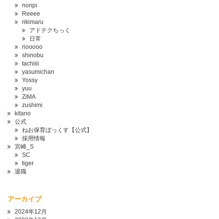
nonpi
Reeee
rikimaru
アドテクちっく
日常
riooooo
shinobu
tachiiii
yasumichan
Yossy
yuu
ZiMA
zushimi
kitano
公式
ねお保育ぼっくす【公式】
採用情報
宮崎_S
SC
tiger
退職
アーカイブ
2024年12月