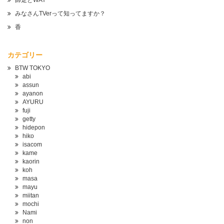
師走とWAY
みなさんTVerって知ってますか？
香
カテゴリー
BTW TOKYO
abi
assun
ayanon
AYURU
fuji
getty
hidepon
hiko
isacom
kame
kaorin
koh
masa
mayu
miitan
mochi
Nami
non