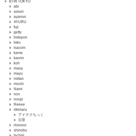
BTW TOKYO
abi
assun
ayanon
AYURU
fuji
getty
hidepon
hiko
isacom
kame
kaorin
koh
masa
mayu
miitan
mochi
Nami
non
nonpi
Reeee
rikimaru
アドテクちっく
日常
riooooo
shinobu
tachiiii