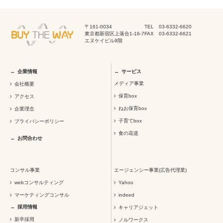
〒161-0034
TEL 03-6332-6620
東京都新宿区上落合1-16-7
FAX 03-6332-6621
エヌケイビル9階
企業情報
サービス
メディア事業
会社概要
保育box
アクセス
ねお保育box
企業理念
子育てbox
プライバシーポリシー
食の花道
お問合わせ
コンサル事業
エージェンシー事業(広告代理業)
webコンサルティング
Yahoo
マーケティングコンサル
indeed
採用情報
キャリアジェット
新卒採用
ノルワークス