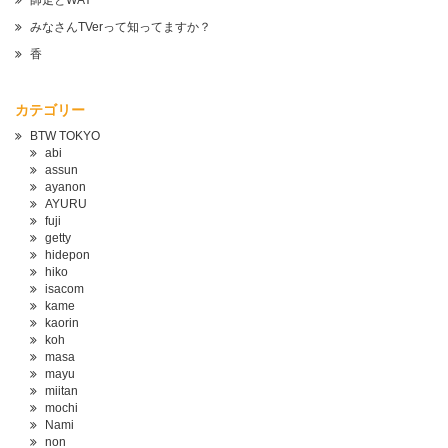
師走とWAY
みなさんTVerって知ってますか？
香
カテゴリー
BTW TOKYO
abi
assun
ayanon
AYURU
fuji
getty
hidepon
hiko
isacom
kame
kaorin
koh
masa
mayu
miitan
mochi
Nami
non