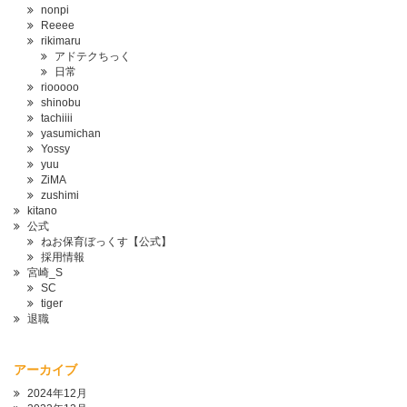
nonpi
Reeee
rikimaru
アドテクちっく
日常
riooooo
shinobu
tachiiii
yasumichan
Yossy
yuu
ZiMA
zushimi
kitano
公式
ねお保育ぼっくす【公式】
採用情報
宮崎_S
SC
tiger
退職
アーカイブ
2024年12月