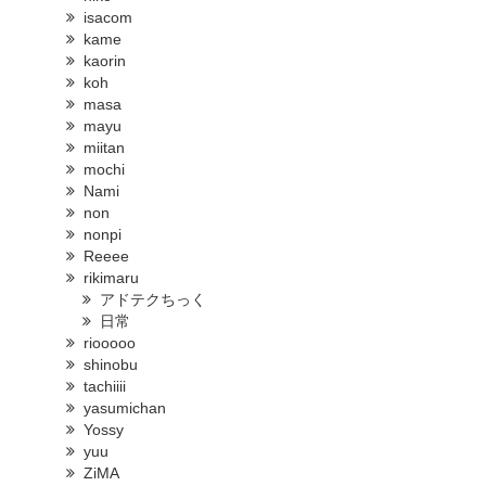
isacom
kame
kaorin
koh
masa
mayu
miitan
mochi
Nami
non
nonpi
Reeee
rikimaru
アドテクちっく
日常
riooooo
shinobu
tachiiii
yasumichan
Yossy
yuu
ZiMA