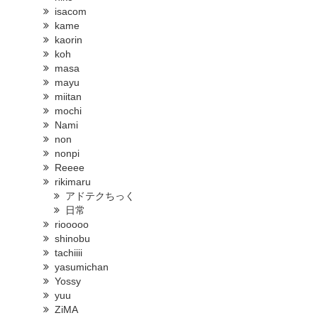
isacom
kame
kaorin
koh
masa
mayu
miitan
mochi
Nami
non
nonpi
Reeee
rikimaru
アドテクちっく
日常
riooooo
shinobu
tachiiii
yasumichan
Yossy
yuu
ZiMA