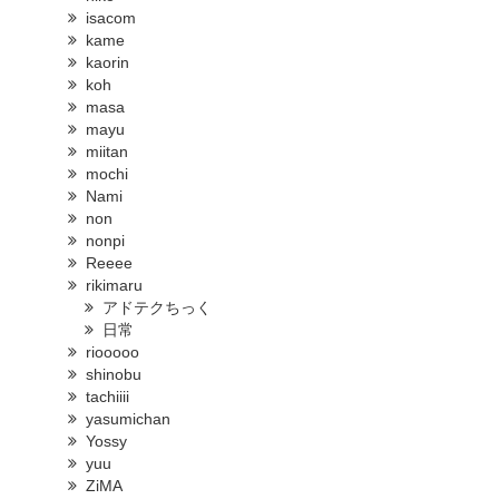
isacom
kame
kaorin
koh
masa
mayu
miitan
mochi
Nami
non
nonpi
Reeee
rikimaru
アドテクちっく
日常
riooooo
shinobu
tachiiii
yasumichan
Yossy
yuu
ZiMA