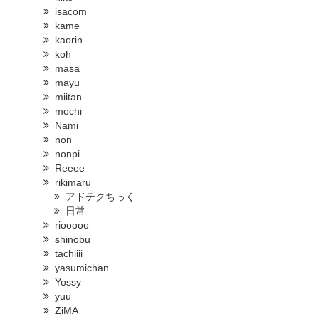
isacom
kame
kaorin
koh
masa
mayu
miitan
mochi
Nami
non
nonpi
Reeee
rikimaru
アドテクちっく
日常
riooooo
shinobu
tachiiii
yasumichan
Yossy
yuu
ZiMA