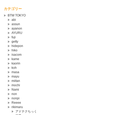
カテゴリー
BTW TOKYO
abi
assun
ayanon
AYURU
fuji
getty
hidepon
hiko
isacom
kame
kaorin
koh
masa
mayu
miitan
mochi
Nami
non
nonpi
Reeee
rikimaru
アドテクちっく