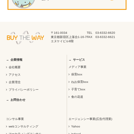
〒161-0034
TEL 03-6332-6620
東京都新宿区上落合1-16-7
FAX 03-6332-6621
エヌケイビル9階
企業情報
サービス
メディア事業
会社概要
保育box
アクセス
ねお保育box
企業理念
子育てbox
プライバシーポリシー
食の花道
お問合わせ
コンサル事業
エージェンシー事業(広告代理業)
webコンサルティング
Yahoo
マーケティングコンサル
indeed