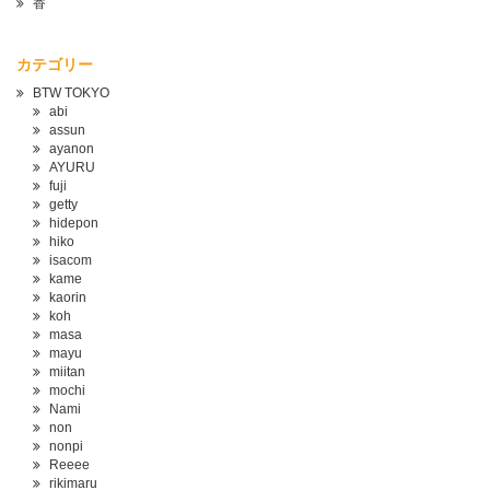
香
カテゴリー
BTW TOKYO
abi
assun
ayanon
AYURU
fuji
getty
hidepon
hiko
isacom
kame
kaorin
koh
masa
mayu
miitan
mochi
Nami
non
nonpi
Reeee
rikimaru