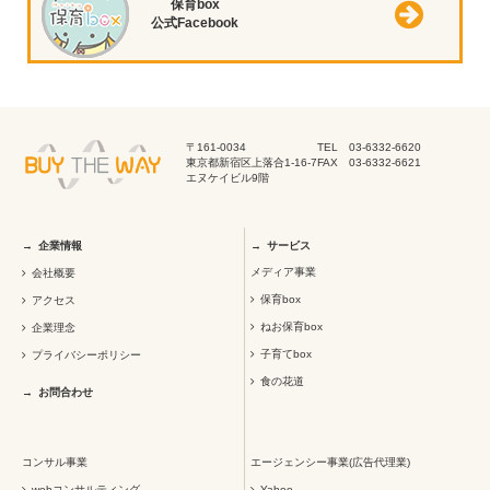
保育box
公式Facebook
〒161-0034
TEL 03-6332-6620
東京都新宿区上落合1-16-7
FAX 03-6332-6621
エヌケイビル9階
企業情報
サービス
メディア事業
会社概要
保育box
アクセス
ねお保育box
企業理念
子育てbox
プライバシーポリシー
食の花道
お問合わせ
コンサル事業
エージェンシー事業(広告代理業)
webコンサルティング
Yahoo