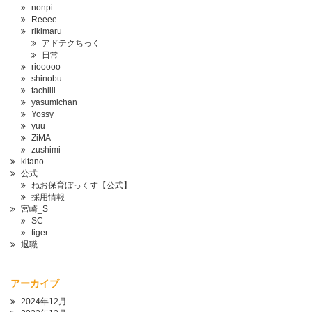
nonpi
Reeee
rikimaru
アドテクちっく
日常
riooooo
shinobu
tachiiii
yasumichan
Yossy
yuu
ZiMA
zushimi
kitano
公式
ねお保育ぼっくす【公式】
採用情報
宮崎_S
SC
tiger
退職
アーカイブ
2024年12月