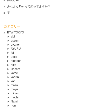
師走とWAY
みなさんTVerって知ってますか？
香
カテゴリー
BTW TOKYO
abi
assun
ayanon
AYURU
fuji
getty
hidepon
hiko
isacom
kame
kaorin
koh
masa
mayu
miitan
mochi
Nami
non