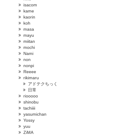
isacom
kame
kaorin
koh
masa
mayu
miitan
mochi
Nami
non
nonpi
Reeee
rikimaru
アドテクちっく
日常
riooooo
shinobu
tachiiii
yasumichan
Yossy
yuu
ZiMA