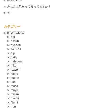
師走とWAY
みなさんTVerって知ってますか？
香
カテゴリー
BTW TOKYO
abi
assun
ayanon
AYURU
fuji
getty
hidepon
hiko
isacom
kame
kaorin
koh
masa
mayu
miitan
mochi
Nami
non