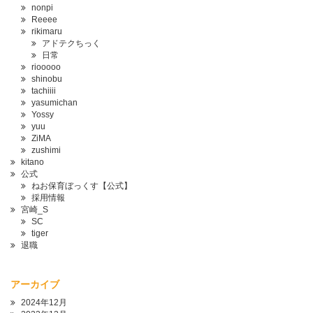
nonpi
Reeee
rikimaru
アドテクちっく
日常
riooooo
shinobu
tachiiii
yasumichan
Yossy
yuu
ZiMA
zushimi
kitano
公式
ねお保育ぼっくす【公式】
採用情報
宮崎_S
SC
tiger
退職
アーカイブ
2024年12月