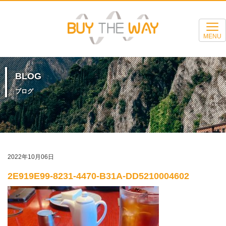
MENU
BLOG
ブログ
2022年10月06日
2E919E99-8231-4470-B31A-DD5210004602