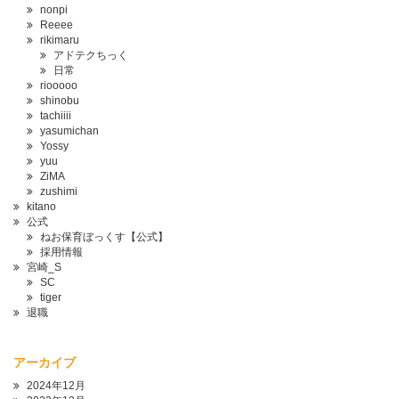
nonpi
Reeee
rikimaru
アドテクちっく
日常
riooooo
shinobu
tachiiii
yasumichan
Yossy
yuu
ZiMA
zushimi
kitano
公式
ねお保育ぼっくす【公式】
採用情報
宮崎_S
SC
tiger
退職
アーカイブ
2024年12月