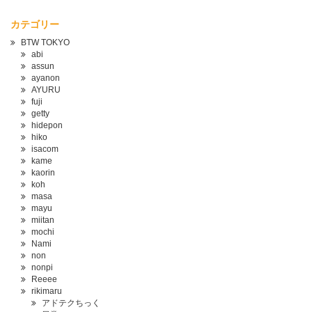
カテゴリー
BTW TOKYO
abi
assun
ayanon
AYURU
fuji
getty
hidepon
hiko
isacom
kame
kaorin
koh
masa
mayu
miitan
mochi
Nami
non
nonpi
Reeee
rikimaru
アドテクちっく