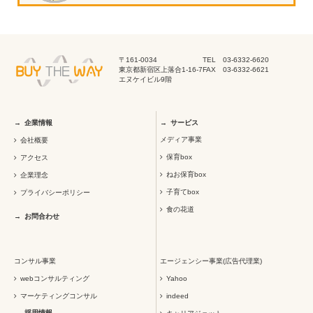
〒161-0034
TEL 03-6332-6620
東京都新宿区上落合1-16-7
FAX 03-6332-6621
エヌケイビル9階
企業情報
サービス
メディア事業
会社概要
保育box
アクセス
ねお保育box
企業理念
子育てbox
プライバシーポリシー
食の花道
お問合わせ
コンサル事業
エージェンシー事業(広告代理業)
webコンサルティング
Yahoo
マーケティングコンサル
indeed
採用情報