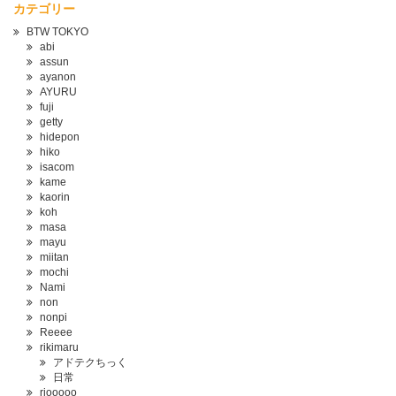
カテゴリー
BTW TOKYO
abi
assun
ayanon
AYURU
fuji
getty
hidepon
hiko
isacom
kame
kaorin
koh
masa
mayu
miitan
mochi
Nami
non
nonpi
Reeee
rikimaru
アドテクちっく
日常
riooooo