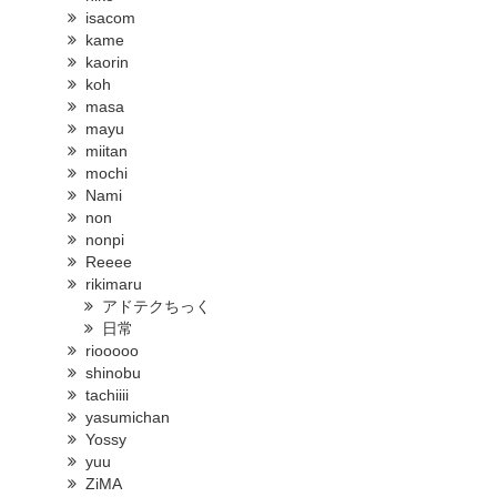
isacom
kame
kaorin
koh
masa
mayu
miitan
mochi
Nami
non
nonpi
Reeee
rikimaru
アドテクちっく
日常
riooooo
shinobu
tachiiii
yasumichan
Yossy
yuu
ZiMA