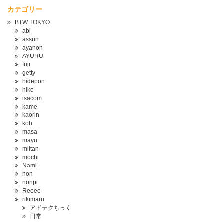
カテゴリー
BTW TOKYO
abi
assun
ayanon
AYURU
fuji
getty
hidepon
hiko
isacom
kame
kaorin
koh
masa
mayu
miitan
mochi
Nami
non
nonpi
Reeee
rikimaru
アドテクちっく
日常