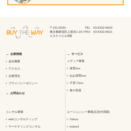
〒161-0034
TEL 03-6332-6620
東京都新宿区上落合1-16-7
FAX 03-6332-6621
エヌケイビル9階
企業情報
サービス
メディア事業
会社概要
保育box
アクセス
ねお保育box
企業理念
子育てbox
プライバシーポリシー
食の花道
お問合わせ
コンサル事業
エージェンシー事業(広告代理業)
webコンサルティング
Yahoo
マーケティングコンサル
indeed