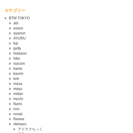
カテゴリー
BTW TOKYO
abi
assun
ayanon
AYURU
fuji
getty
hidepon
hiko
isacom
kame
kaorin
koh
masa
mayu
miitan
mochi
Nami
non
nonpi
Reeee
rikimaru
アドテクちっく