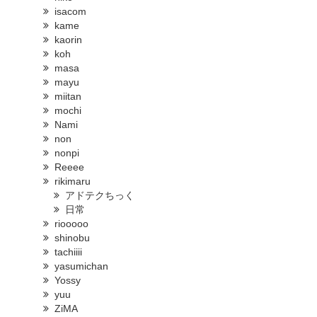
isacom
kame
kaorin
koh
masa
mayu
miitan
mochi
Nami
non
nonpi
Reeee
rikimaru
アドテクちっく
日常
riooooo
shinobu
tachiiii
yasumichan
Yossy
yuu
ZiMA