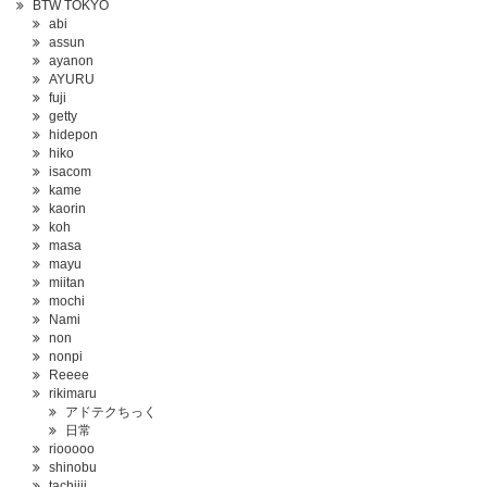
BTW TOKYO
abi
assun
ayanon
AYURU
fuji
getty
hidepon
hiko
isacom
kame
kaorin
koh
masa
mayu
miitan
mochi
Nami
non
nonpi
Reeee
rikimaru
アドテクちっく
日常
riooooo
shinobu
tachiiii