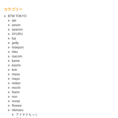
カテゴリー
BTW TOKYO
abi
assun
ayanon
AYURU
fuji
getty
hidepon
hiko
isacom
kame
kaorin
koh
masa
mayu
miitan
mochi
Nami
non
nonpi
Reeee
rikimaru
アドテクちっく