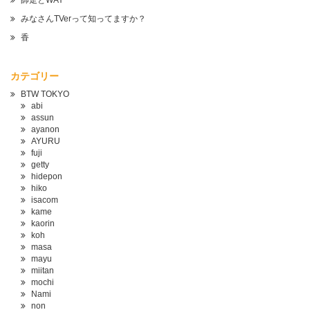
師走とWAY
みなさんTVerって知ってますか？
香
カテゴリー
BTW TOKYO
abi
assun
ayanon
AYURU
fuji
getty
hidepon
hiko
isacom
kame
kaorin
koh
masa
mayu
miitan
mochi
Nami
non