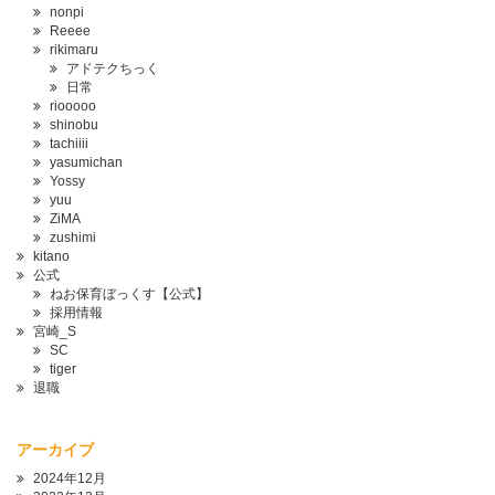
nonpi
Reeee
rikimaru
アドテクちっく
日常
riooooo
shinobu
tachiiii
yasumichan
Yossy
yuu
ZiMA
zushimi
kitano
公式
ねお保育ぼっくす【公式】
採用情報
宮崎_S
SC
tiger
退職
アーカイブ
2024年12月