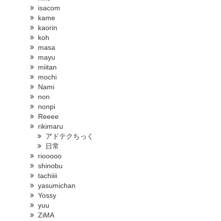
isacom
kame
kaorin
koh
masa
mayu
miitan
mochi
Nami
non
nonpi
Reeee
rikimaru
アドテクちっく
日常
riooooo
shinobu
tachiiii
yasumichan
Yossy
yuu
ZiMA