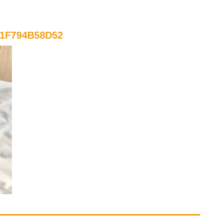
F1F794B58D52