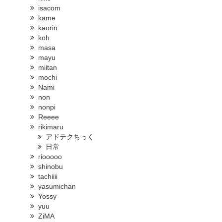
isacom
kame
kaorin
koh
masa
mayu
miitan
mochi
Nami
non
nonpi
Reeee
rikimaru
アドテクちっく
日常
riooooo
shinobu
tachiiii
yasumichan
Yossy
yuu
ZiMA