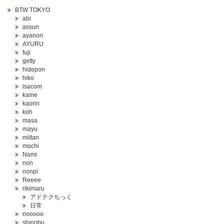
BTW TOKYO
abi
assun
ayanon
AYURU
fuji
getty
hidepon
hiko
isacom
kame
kaorin
koh
masa
mayu
miitan
mochi
Nami
non
nonpi
Reeee
rikimaru
アドテクちっく
日常
riooooo
shinobu