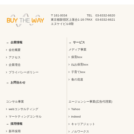
〒161-0034
TEL 03-6332-6620
東京都新宿区上落合1-16-7
FAX 03-6332-6621
エヌケイビル9階
企業情報
サービス
メディア事業
会社概要
保育box
アクセス
ねお保育box
企業理念
子育てbox
プライバシーポリシー
食の花道
お問合わせ
コンサル事業
エージェンシー事業(広告代理業)
webコンサルティング
Yahoo
マーケティングコンサル
indeed
採用情報
キャリアジェット
新卒採用
ノルワークス