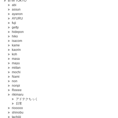
BTW TOKYO
abi
assun
ayanon
AYURU
fuji
getty
hidepon
hiko
isacom
kame
kaorin
koh
masa
mayu
miitan
mochi
Nami
non
nonpi
Reeee
rikimaru
アドテクちっく
日常
riooooo
shinobu
tachiiii