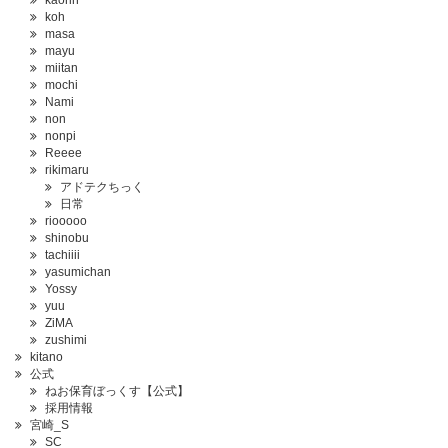
kaorin
koh
masa
mayu
miitan
mochi
Nami
non
nonpi
Reeee
rikimaru
アドテクちっく
日常
riooooo
shinobu
tachiiii
yasumichan
Yossy
yuu
ZiMA
zushimi
kitano
公式
ねお保育ぼっくす【公式】
採用情報
宮崎_S
SC