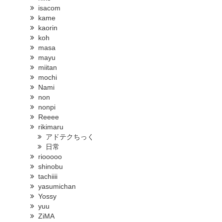
isacom
kame
kaorin
koh
masa
mayu
miitan
mochi
Nami
non
nonpi
Reeee
rikimaru
アドテクちっく
日常
riooooo
shinobu
tachiiii
yasumichan
Yossy
yuu
ZiMA