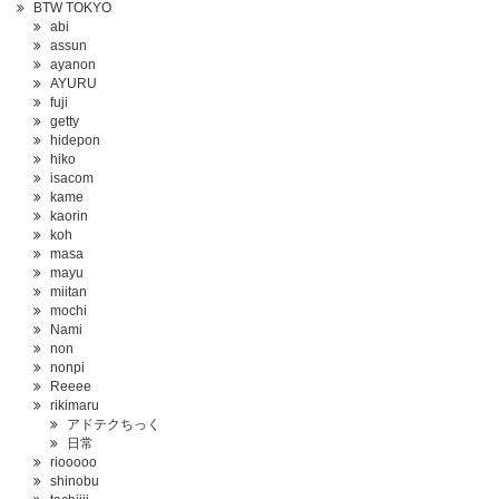
BTW TOKYO
abi
assun
ayanon
AYURU
fuji
getty
hidepon
hiko
isacom
kame
kaorin
koh
masa
mayu
miitan
mochi
Nami
non
nonpi
Reeee
rikimaru
アドテクちっく
日常
riooooo
shinobu