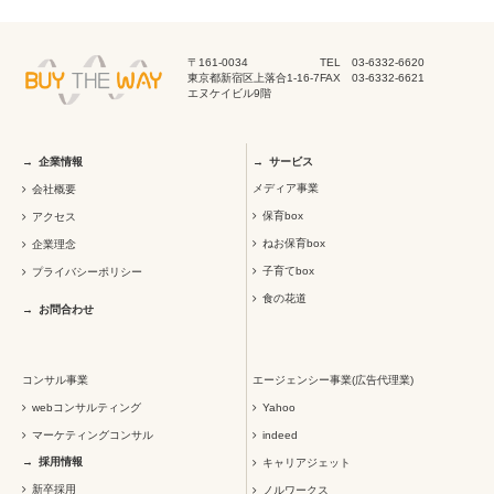
〒161-0034
TEL 03-6332-6620
東京都新宿区上落合1-16-7
FAX 03-6332-6621
エヌケイビル9階
企業情報
サービス
メディア事業
会社概要
保育box
アクセス
ねお保育box
企業理念
子育てbox
プライバシーポリシー
食の花道
お問合わせ
コンサル事業
エージェンシー事業(広告代理業)
webコンサルティング
Yahoo
マーケティングコンサル
indeed
採用情報
キャリアジェット
新卒採用
ノルワークス