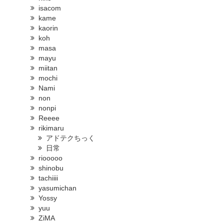
isacom
kame
kaorin
koh
masa
mayu
miitan
mochi
Nami
non
nonpi
Reeee
rikimaru
アドテクちっく
日常
riooooo
shinobu
tachiiii
yasumichan
Yossy
yuu
ZiMA